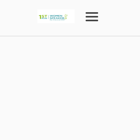
Weibliche
Keynote
Speaker,
Referentinnen
und
Moderatorinnen