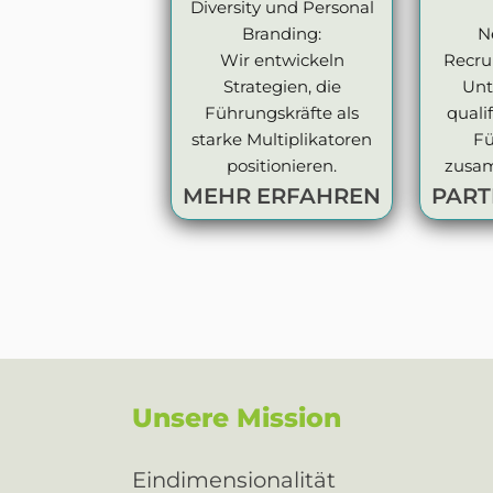
Diversity und Personal
Branding:
N
Wir entwickeln
Recru
Strategien, die
Un
Führungskräfte als
quali
starke Multiplikatoren
Fü
positionieren.
zusam
MEHR ERFAHREN
PAR
Unsere Mission
Eindimensionalität