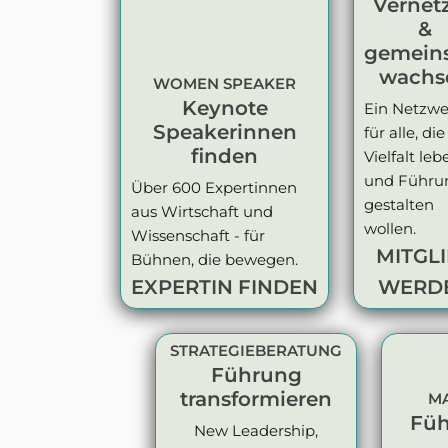
Vernet
&
gemein
wachs
WOMEN SPEAKER
Keynote
Ein Netzwe
Speakerinnen
für alle, die
finden
Vielfalt leb
und Führu
Über 600 Expertinnen
gestalten
aus Wirtschaft und
wollen.
Wissenschaft - für
MITGL
Bühnen, die bewegen.
EXPERTIN FINDEN
WERD
STRATEGIEBERATUNG
Führung
transformieren
M
Füh
New Leadership,