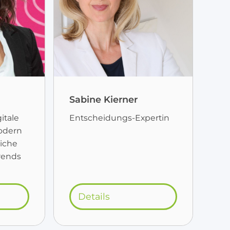
Sabine Kierner
gitale
Entscheidungs-Expertin
odern
liche
Trends
Details