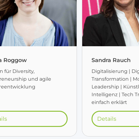
a Roggow
Sandra Rauch
n für Diversity,
Digitalisierung | Di
reneurship und agile
Transformation | M
reentwicklung
Leadership | Künst
Intelligenz | Tech 
einfach erklärt
ils
Details