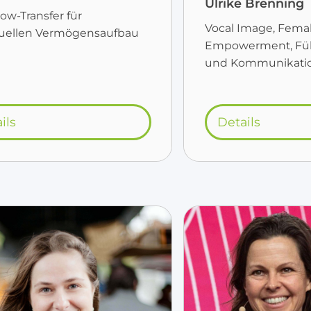
Ulrike Brenning
w-Transfer für
Vocal Image, Fema
duellen Vermögensaufbau
Empowerment, Fü
und Kommunikati
ils
Details