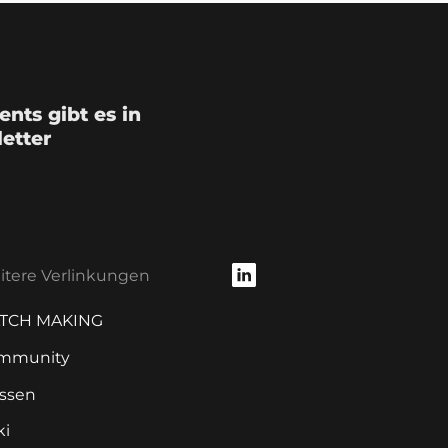
nts gibt es in
etter
tere Verlinkungen
TCH MAKING
mmunity
ssen
ki