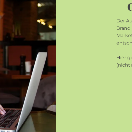
Der Au
Brand 
Market
entsch
Hier g
(nicht