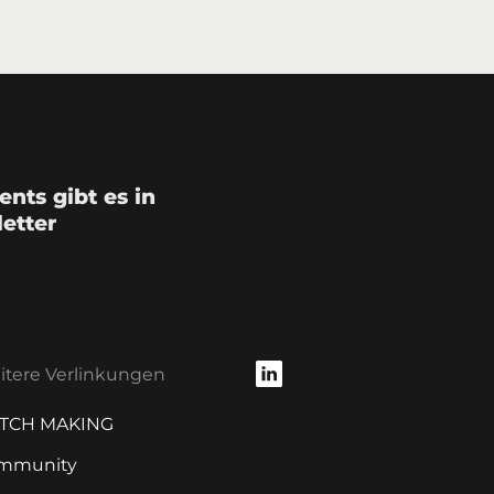
nts gibt es in
etter
tere Verlinkungen
TCH MAKING
mmunity