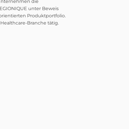
s Unternehmen die
e REGIONIQUE unter Beweis
ientierten Produktportfolio.
ealthcare-Branche tätig.