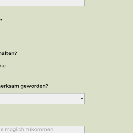
*
halten?
ine
fmerksam geworden?