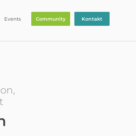
Events
Community
Kontakt
ion,
t
n