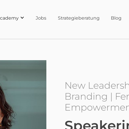
cademy
Jobs
Strategieberatung
Blog
New Leadershi
Branding | F
Empowermen
Speakeri