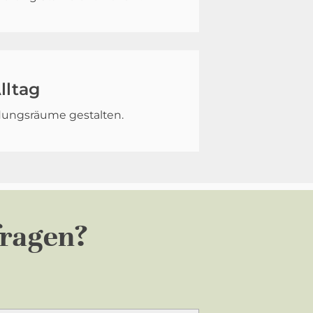
lltag
idungsräume gestalten.
fragen?