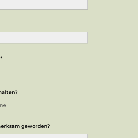
*
halten?
ine
fmerksam geworden?