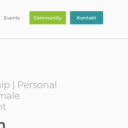
Events
Community
Kontakt
p | Personal
emale
t
n