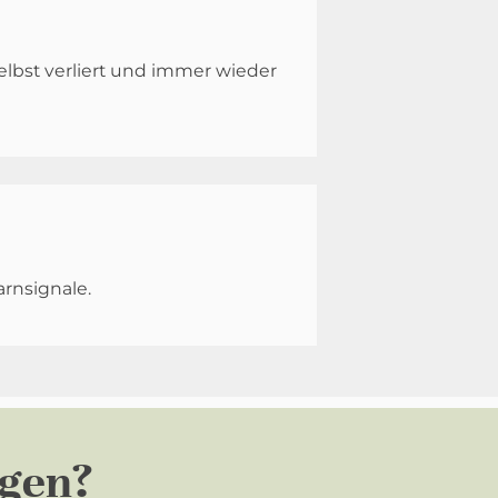
elbst verliert und immer wieder
rnsignale.
agen?