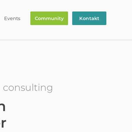
Events
Community
Kontakt
 consulting
n
r