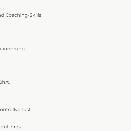
nd Coaching-Skills
eränderung.
ührt,
ontrollverlust
dul ihres