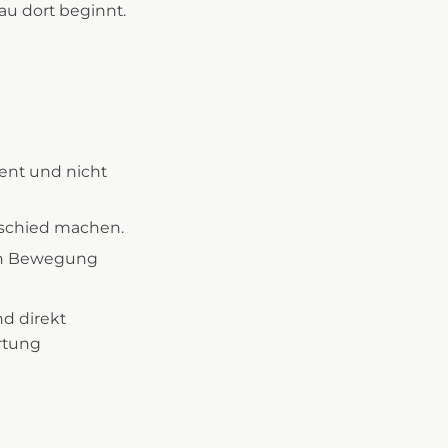
au dort beginnt.
ient und nicht
rschied machen.
 in Bewegung
nd direkt
rtung