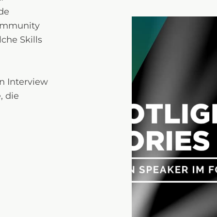
nde
ommunity
lche Skills
n Interview
, die