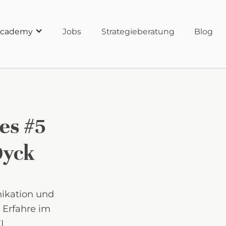
cademy
Jobs
Strategieberatung
Blog
ies #5
Dyck
ikation und
Erfahre im
I