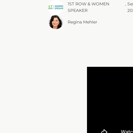
1ST ROW & WOMEN
, 
Se
SPEAKER
20
Regina Mehler