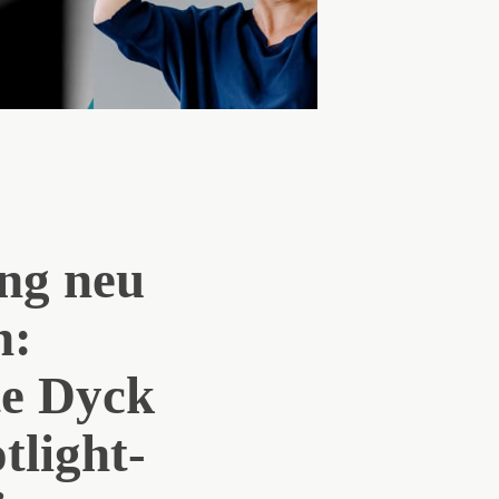
ng neu
n:
te Dyck
tlight-