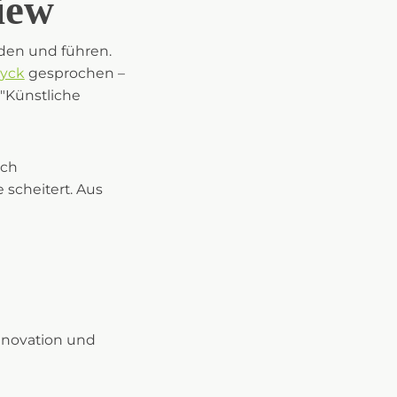
iew
eiden und führen.
Dyck
gesprochen –
"Künstliche
rch
 scheitert. Aus
Innovation und