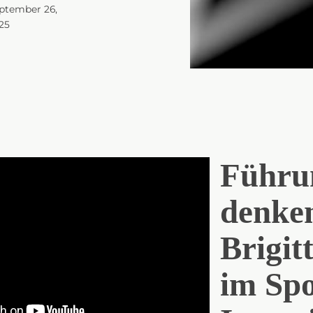
ptember 26,
25
Führu
denke
Brigit
im Spo