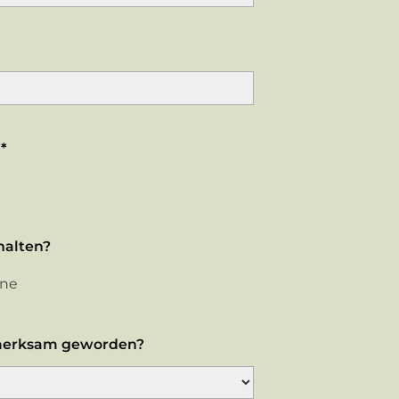
*
halten?
ine
fmerksam geworden?