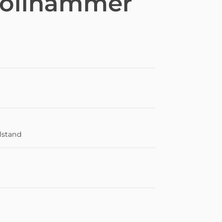
höllhammer
lstand