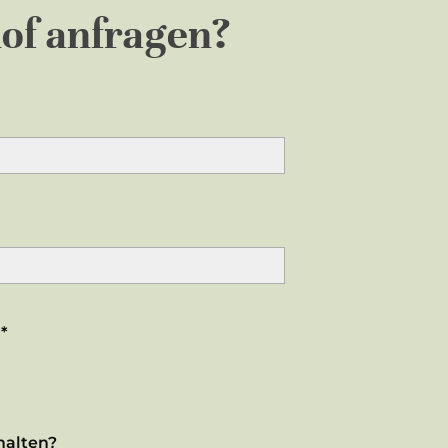
of anfragen?
*
halten?