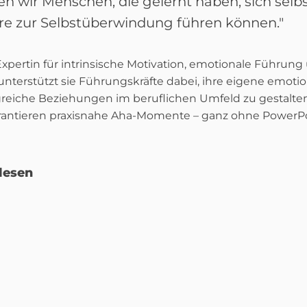
n wir Menschen, die gelernt haben, sich selb
ere zur Selbstüberwindung führen können."
Expertin für intrinsische Motivation, emotionale Führung
nterstützt sie Führungskräfte dabei, ihre eigene emot
greiche Beziehungen im beruflichen Umfeld zu gestalten.
arantieren praxisnahe Aha-Momente – ganz ohne PowerPo
lesen