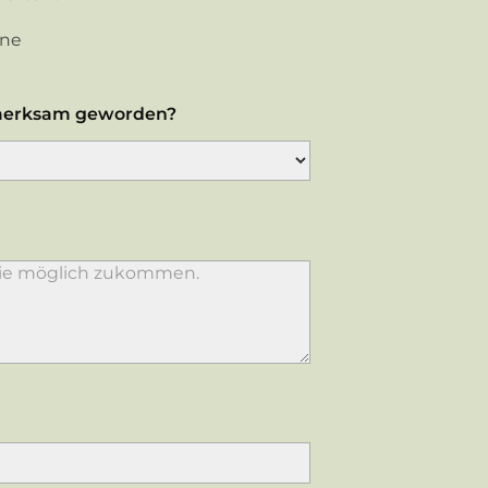
ine
fmerksam geworden?