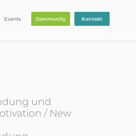
Events
Community
Kontakt
indung und
otivation / New