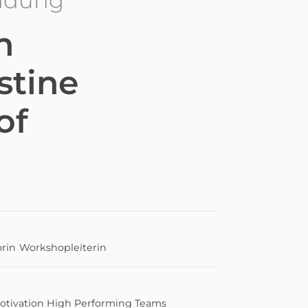
indung
n
stine
of
rin
Workshopleiterin
otivation
High Performing Teams