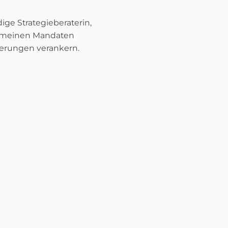
ige Strategieberaterin,
in meinen Mandaten
derungen verankern.