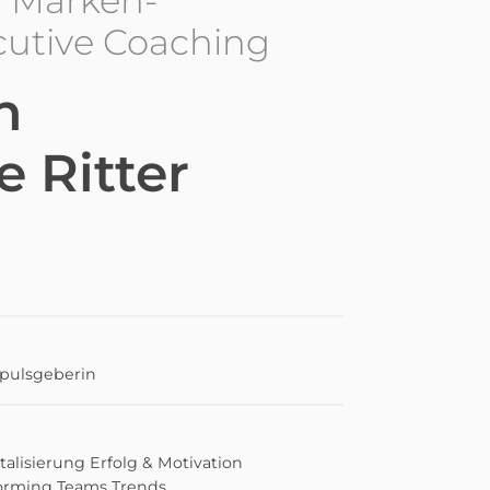
d Marken-
ecutive Coaching
n
e Ritter
pulsgeberin
talisierung
Erfolg & Motivation
orming Teams
Trends