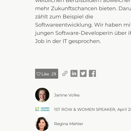
weiblichen Berufsbildern abweiche
mehr Zukunftschancen bieten. Daru
zählt zum Beispiel die
Softwareentwicklung. Wir haben mit
jungen Software-Developerin über i
Job in der IT gesprochen.
Like
29
Janine Volke
1ST ROW & WOMEN SPEAKER
, 
April 2
Regina Mehler