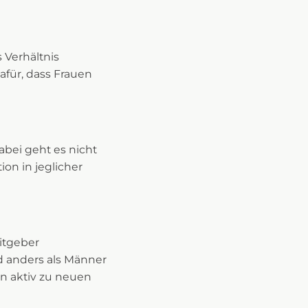
 Verhältnis
für, dass Frauen
Dabei geht es nicht
on in jeglicher
itgeber
nd anders als Männer
n aktiv zu neuen