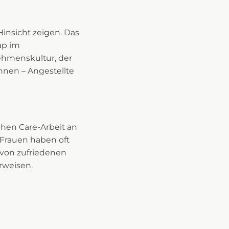
insicht zeigen. Das
ap im
ehmenskultur, der
nnen – Angestellte
chen Care-Arbeit an
 Frauen haben oft
n von zufriedenen
rweisen.