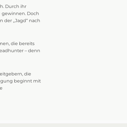
h. Durch ihr
 zu gewinnen. Doch
n der „Jagd“ nach
en, die bereits
 Headhunter – denn
itgebern, die
igung beginnt mit
ne