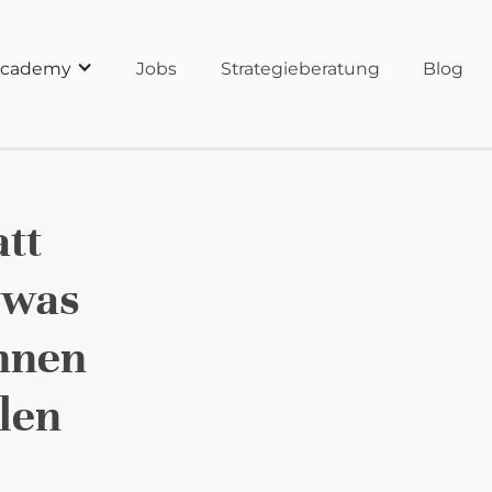
cademy
Jobs
Strategieberatung
Blog
att
 was
innen
len