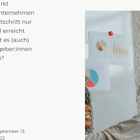
rkt
 Unternehmen
tschritt nur
 erreicht
 es (auch)
geber:innen
n?
ptember 13,
22