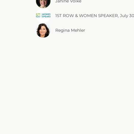
Janine Volke
1ST ROW & WOMEN SPEAKER
, 
July 3
Regina Mehler